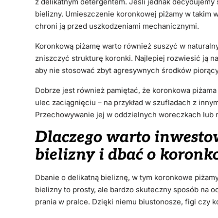
z delikatnym detergentem. Jeśli jednak decydujemy 
bielizny. Umieszczenie koronkowej piżamy w takim w
chroni ją przed uszkodzeniami mechanicznymi.
Koronkową piżamę warto również suszyć w naturaln
zniszczyć strukturę koronki. Najlepiej rozwiesić ją n
aby nie stosować zbyt agresywnych środków piorącyc
Dobrze jest również pamiętać, że koronkowa piżam
ulec zaciągnięciu – na przykład w szufladach z innym
Przechowywanie jej w oddzielnych woreczkach lub na
Dlaczego warto inwesto
bielizny i dbać o koron
Dbanie o delikatną bieliznę, w tym koronkowe piżamy,
bielizny to prosty, ale bardzo skuteczny sposób na
prania w pralce. Dzięki niemu biustonosze, figi czy