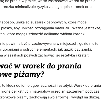
się na pranie w pralce, warto zastosować worek do prania
oreczku minimalizuje ryzyko zaciągnięcia koronek oraz
y sposób, unikając suszarek bębnowych, które mogą
a płasko, aby uniknąć rozciągania materiału. Ważne jest także,
h, które mogą uszkodzić delikatne włókna koronki.
a nie powinna być przechowywana w miejscach, gdzie może
i ubraniami o ostrych elementach, jak guziki czy zamki.
 wieszakach pozwoli zachować jej estetykę i kształt.
wać w worek do prania
kowe piżamy?
 to klucz do ich długowieczności i estetyki. Worek do prania
 ochronę delikatnych materiałów przed zniszczeniem podczas
 koronkowe piżamy zachowają swoją formę i wygląd na dłużej.