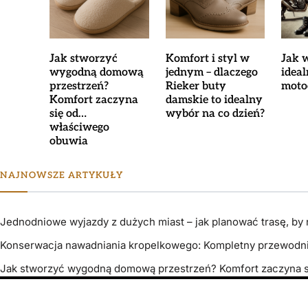
Jak stworzyć
Komfort i styl w
Jak 
wygodną domową
jednym – dlaczego
idea
przestrzeń?
Rieker buty
moto
Komfort zaczyna
damskie to idealny
się od…
wybór na co dzień?
właściwego
obuwia
NAJNOWSZE ARTYKUŁY
Jednodniowe wyjazdy z dużych miast – jak planować trasę, by n
Konserwacja nawadniania kropelkowego: Kompletny przewodn
Jak stworzyć wygodną domową przestrzeń? Komfort zaczyna 
Copyright © 2026
- Powered by
Magty
.