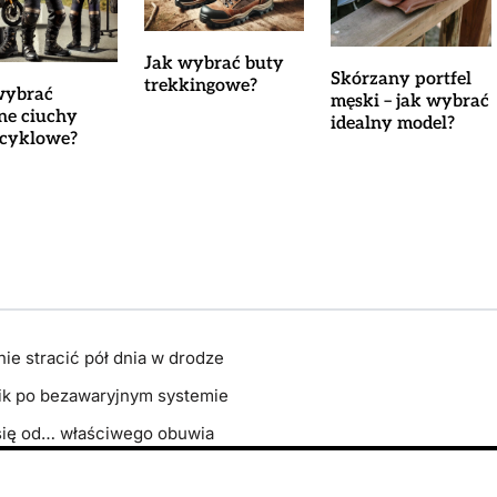
Jak wybrać buty
Skórzany portfel
trekkingowe?
wybrać
męski – jak wybrać
lne ciuchy
idealny model?
cyklowe?
ie stracić pół dnia w drodze
ik po bezawaryjnym systemie
się od… właściwego obuwia