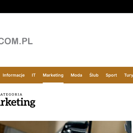
Informacje
IT
Marketing
Moda
Ślub
Sport
Tur
KATEGORIA
rketing