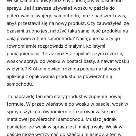
Wosk samochodowy może być dostępny w paście lub
sprayu. Jeśli zawsze używałeś wosku w paście do
polerowania swojego samochodu, może nadszedł czas,
abyś przestawił się na nowy produkt. Czy zauważyłeś, że
czasami trudno jest nałożyć taką samą ilość produktu na
całą powierzchnię samochodu? Następnie należy go
równomiernie rozprowadzić małymi, kolistymi
pociągnięciami. Teraz możesz zapytać: czym różni się
wosk w sprayu od wosku w postaci pasty, a nawet wosku
w płynie? Krótko mówiąc, różnica polega na łatwości
aplikacji z opakowania produktu na powierzchnię
samochodu.
To naprawdę ten sam stary produkt w zupełnie nowej
formule. W przeciwieństwie do wosku w paście, wosk w
sprayu szybko i równomiernie rozprowadza się po
metalowej powierzchni samochodu. Musisz jednak
pamiętać, że wosk w sprayu jest mniej trwały. Wosk w
paście może wytrzymać do sześciu miesięcy, a ten w