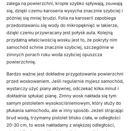
zalega na powierzchni, krople szybko spływają, zsuwają
się, dzięki czemu karoseria wysycha znacznie szybciej i
później się mniej brudzi. Folia na karoserii zapobiega
przedostawaniu się wody do mikropęknięć w lakierze,
dzięki czemu przywracany jest połysk auta. Kolejną
przydatną właściwością wosku jest to, że pokryty nim
samochód schnie znacznie szybciej, szczególnie w
zimnych porach roku woda szybciej opuszcza
powierzchnię.
Bardzo ważne jest dokładne przygotowanie powierzchni
przed woskowaniem. Jeśli regularnie myjesz samochód,
wystarczy użyć piany aktywnej, odczekać kilka minut i
dokładnie spłukać pianę. Zimny wosk nakłada się tym
samym pistoletem wysokociśnieniowym, który służy do
płukania samochodu, ale w inny sposób. Jeżeli strącając
brud wodą, trzymamy pistolet blisko ciała, w odległości
20-30 cm, to wosk nakładamy z większej odległości,