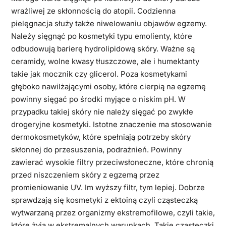
wrażliwej ze skłonnością do atopii. Codzienna
pielęgnacja służy także niwelowaniu objawów egzemy.
Należy sięgnąć po kosmetyki typu emolienty, które
odbudowują barierę hydrolipidową skóry. Ważne są
ceramidy, wolne kwasy tłuszczowe, ale i humektanty
takie jak mocznik czy glicerol. Poza kosmetykami
głęboko nawilżającymi osoby, które cierpią na egzemę
powinny sięgać po środki myjące o niskim pH. W
przypadku takiej skóry nie należy sięgać po zwykłe
drogeryjne kosmetyki. Istotne znaczenie ma stosowanie
dermokosmetyków, które spełniają potrzeby skóry
skłonnej do przesuszenia, podrażnień. Powinny
zawierać wysokie filtry przeciwsłoneczne, które chronią
przed niszczeniem skóry z egzemą przez
promieniowanie UV. Im wyższy filtr, tym lepiej. Dobrze
sprawdzają się kosmetyki z ektoiną czyli cząsteczką
wytwarzaną przez organizmy ekstremofilowe, czyli takie,
które żyją w ekstremalnych warunkach. Takie cząsteczki