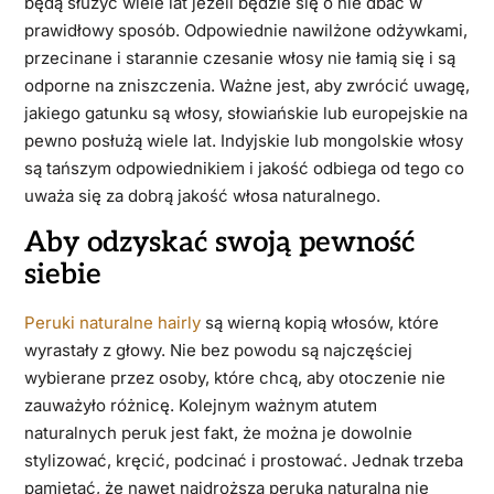
będą służyć wiele lat jeżeli będzie się o nie dbać w
prawidłowy sposób. Odpowiednie nawilżone odżywkami,
przecinane i starannie czesanie włosy nie łamią się i są
odporne na zniszczenia. Ważne jest, aby zwrócić uwagę,
jakiego gatunku są włosy, słowiańskie lub europejskie na
pewno posłużą wiele lat. Indyjskie lub mongolskie włosy
są tańszym odpowiednikiem i jakość odbiega od tego co
uważa się za dobrą jakość włosa naturalnego.
Aby odzyskać swoją pewność
siebie
Peruki naturalne hairly
są wierną kopią włosów, które
wyrastały z głowy. Nie bez powodu są najczęściej
wybierane przez osoby, które chcą, aby otoczenie nie
zauważyło różnicę. Kolejnym ważnym atutem
naturalnych peruk jest fakt, że można je dowolnie
stylizować, kręcić, podcinać i prostować. Jednak trzeba
pamiętać, że nawet najdroższa peruka naturalna nie