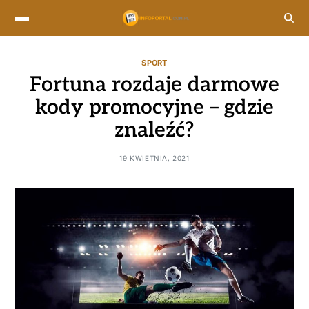
SPORT
Fortuna rozdaje darmowe
kody promocyjne – gdzie
znaleźć?
19 KWIETNIA, 2021