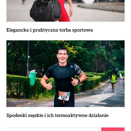
Elegancka i praktyczna torba sportowa
Spodenki męskie i ich termoaktywne działanie