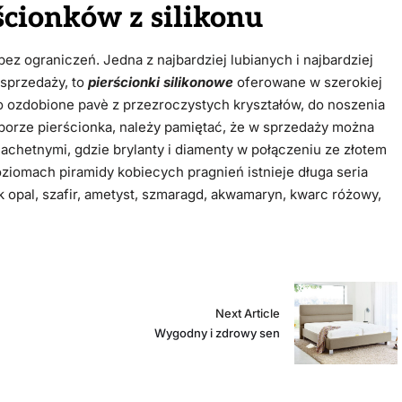
cionków z silikonu
ez ograniczeń. Jedna z najbardziej lubianych i najbardziej
 sprzedaży, to
pierścionki
silikonowe
oferowane w szerokiej
to ozdobione pavè z przezroczystych kryształów, do noszenia
borze pierścionka, należy pamiętać, że w sprzedaży można
achetnymi, gdzie brylanty i diamenty w połączeniu ze złotem
ziomach piramidy kobiecych pragnień istnieje długa seria
k opal, szafir, ametyst, szmaragd, akwamaryn, kwarc różowy,
Next Article
Wygodny i zdrowy sen