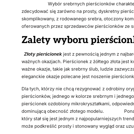
Wybór srebrnych pierścionków charakteryzuje 
zdecydować się zarówno na prosty, dyskretny pierści
skomplikowany, z rodowanego srebra, otoczony komp
oferowanych przez sprzedawców pierścionków ze sre
Zalety wyboru pierścion
Złoty pierścionek
jest z pewnością jednym z najba
ważnych okazjach. Pierścionek z żółtego złota jest 
ważne okazje, takie jak srebrny ślub, ludzie zazwycza
eleganckie okazje polecane jest noszenie pierścionkó
Dla tych, którzy nie chcą rezygnować z odrobiny or
pierścionków, jednego w kolorze srebrnym i jedneg
pierścionek ozdobiony mikrokryształkami, odpowiedni
dominującą obecność złotego modelu. Ponadto m
który stał się jest jednym z najpopularniejszych tre
może podkreślić prosty i stonowany wygląd oraz uzup