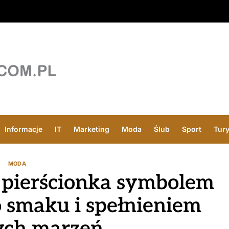
Informacje
IT
Marketing
Moda
Ślub
Sport
Tur
MODA
 pierścionka symbolem
o smaku i spełnieniem