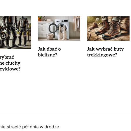
Jak dbać o
Jak wybrać buty
bieliznę?
trekkingowe?
wybrać
lne ciuchy
cyklowe?
ie stracić pół dnia w drodze