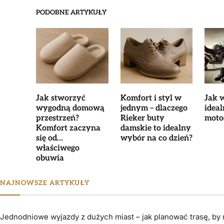
PODOBNE ARTYKUŁY
Jak stworzyć
Komfort i styl w
Jak 
wygodną domową
jednym – dlaczego
idea
przestrzeń?
Rieker buty
moto
Komfort zaczyna
damskie to idealny
się od…
wybór na co dzień?
właściwego
obuwia
NAJNOWSZE ARTYKUŁY
Jednodniowe wyjazdy z dużych miast – jak planować trasę, by n