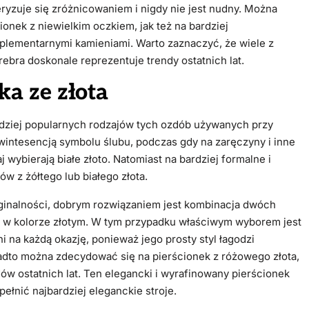
się zróżnicowaniem i nigdy nie jest nudny. Można
onek z niewielkim oczkiem, jak też na bardziej
lementarnymi kamieniami. Warto zaznaczyć, że wiele z
bra doskonale reprezentuje trendy ostatnich lat.
ka ze złota
rdziej popularnych rodzajów tych ozdób używanych przy
kwintesencją symbolu ślubu, podczas gdy na zaręczyny i inne
j wybierają białe złoto. Natomiast na bardziej formalne i
w z żółtego lub białego złota.
yginalności, dobrym rozwiązaniem jest kombinacja dwóch
o w kolorze złotym. W tym przypadku właściwym wyborem jest
 na każdą okazję, ponieważ jego prosty styl łagodzi
ożna zdecydować się na pierścionek z różowego złota,
ndów ostatnich lat. Ten elegancki i wyrafinowany pierścionek
ełnić najbardziej eleganckie stroje.