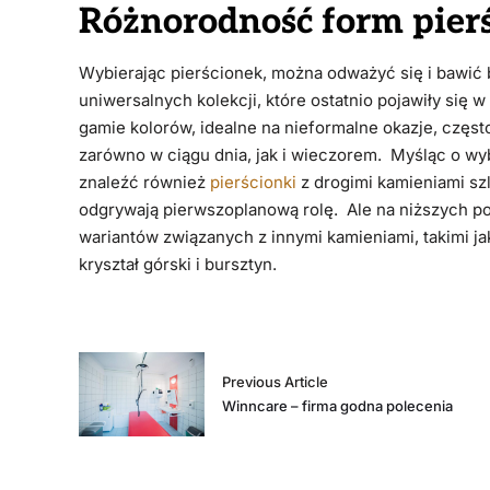
Różnorodność form pierś
Wybierając pierścionek, można odważyć się i bawić b
uniwersalnych kolekcji, które ostatnio pojawiły się w
gamie kolorów, idealne na nieformalne okazje, częs
zarówno w ciągu dnia, jak i wieczorem. Myśląc o wy
znaleźć również
pierścionki
z drogimi kamieniami szl
odgrywają pierwszoplanową rolę. Ale na niższych po
wariantów związanych z innymi kamieniami, takimi ja
kryształ górski i bursztyn.
Previous Article
Winncare – firma godna polecenia